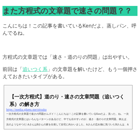
また方程式の文章題で速さの問題？？
こんにちは！この記事を書いているKenだよ。蒸しパン、呼
んでるね。
方程式の文章題では「速さ・道のりの問題」は出やすい。
前回は「
追いつく系
」の文章題を解いたけど、もう一個押さ
えておきたいタイプがある。
【一次方程式】道のり・速さの文章問題（追いつく
系）の解き方
https://media.qikeru.me/oitsuku
一次方程式の文章題で速さの問題がムズイ！こんにちは！この記事を書いているKenだよ。洗った、ね。 一次
方程式の文章題にはいろんなパターンがあるけど、中でも出やすいのが、速さ・道のりの文章問題。例えば、
次のようなやつだ↓AさんはBさんの家を出発して自宅に向かいました。Aさんの忘れ物に気づいたBさんは、A
さんが出発してから10分後に自転車で追いかけました。Aさんの歩く速さを60㍍、Bさんの自転車の速さを分速
160㍍とするとBさんがAさんに追いつくのはAさんが出発してから何分後か？ よーく読んでみると、「誰